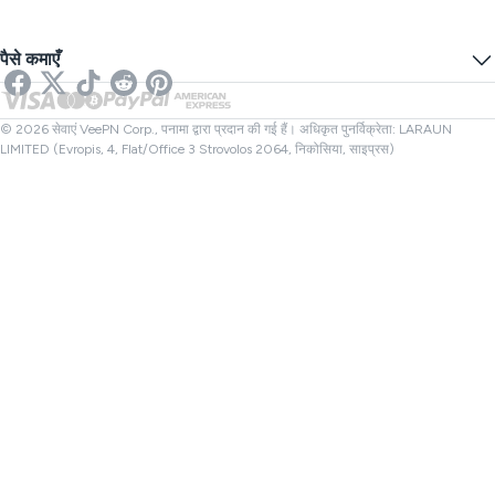
गेमिंग के लिए VPN
DNS लीकेज परीक्षण
ट्रैकिंग को रोकें
यूएस वीपीएन
ऑनलाइन एसएमएस
पैसे कमाएँ
स्ट्रीमिंग के लिए वीपीएन
यूके वीपीएन
लिंक चेकर
नेटफ्लिक्स वीपीएन
कनाडा वीपीएन
फाइल चेक करने वाला
संबंधी
तुर्की वीपीएन
© 2026 सेवाएं VeePN Corp., पनामा द्वारा प्रदान की गई हैं। अधिकृत पुनर्विक्रेता: LARAUN
LIMITED (Evropis, 4, Flat/Office 3 Strovolos 2064, निकोसिया, साइप्रस)