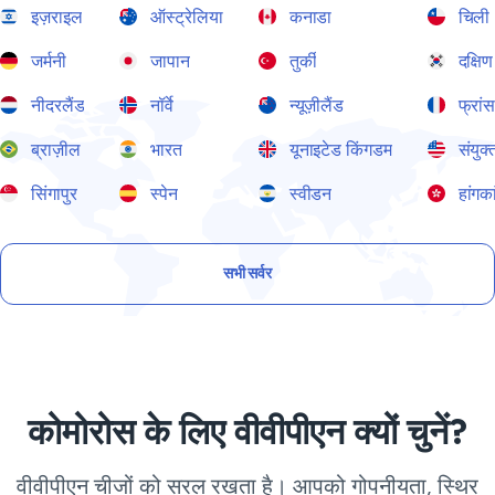
इज़राइल
ऑस्ट्रेलिया
कनाडा
चिली
जर्मनी
जापान
तुर्की
दक्षिण
नीदरलैंड
नॉर्वे
न्यूज़ीलैंड
फ्रां
ब्राज़ील
भारत
यूनाइटेड किंगडम
संयुक्
सिंगापुर
स्पेन
स्वीडन
हांगका
सभी सर्वर
कोमोरोस के लिए वीवीपीएन क्यों चुनें?
वीवीपीएन चीजों को सरल रखता है। आपको गोपनीयता, स्थिर