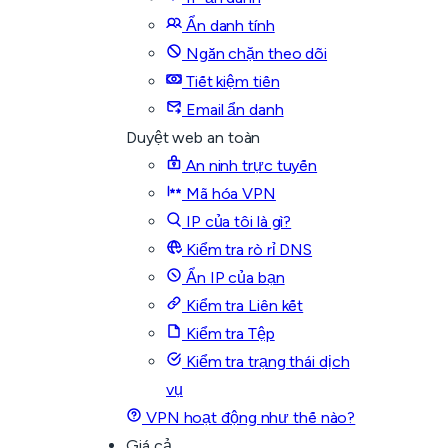
Ẩn danh tính
Ngăn chặn theo dõi
Tiết kiệm tiền
Email ẩn danh
Duyệt web an toàn
An ninh trực tuyến
Mã hóa VPN
IP của tôi là gì?
Kiểm tra rò rỉ DNS
Ẩn IP của bạn
Kiểm tra Liên kết
Kiểm tra Tệp
Kiểm tra trạng thái dịch
vụ
VPN hoạt động như thế nào?
Giá cả