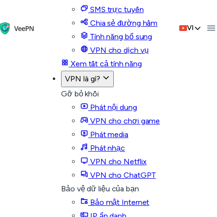
SMS trực tuyến
Chia sẻ đường hầm
VI
Tính năng bổ sung
VPN cho dịch vụ
Xem tất cả tính năng
VPN là gì?
Gỡ bỏ khối
Phát nội dung
VPN cho chơi game
Phát media
Phát nhạc
VPN cho Netflix
VPN cho ChatGPT
Bảo vệ dữ liệu của bạn
Bảo mật Internet
IP ẩn danh