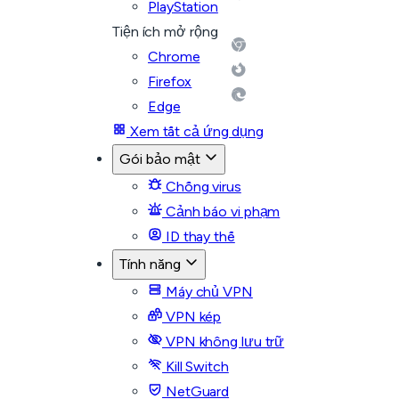
PlayStation
Tiện ích mở rộng
Chrome
Firefox
Edge
Xem tất cả ứng dụng
Gói bảo mật
Chống virus
Cảnh báo vi phạm
ID thay thế
Tính năng
Máy chủ VPN
VPN kép
VPN không lưu trữ
Kill Switch
NetGuard