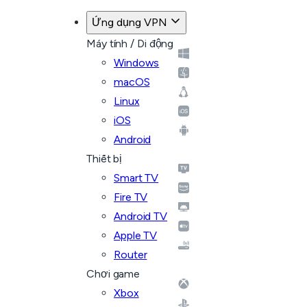
Quay lại các kế hoạch
Ứng dụng VPN
Máy tính / Di động
Windows
macOS
Linux
iOS
Android
Thiết bị
Smart TV
Fire TV
Android TV
Apple TV
Router
Chơi game
Xbox