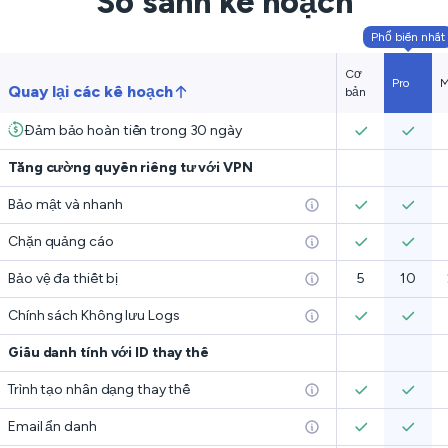
So sánh kế hoạch
Phổ biến nhất
Cơ
Pro
M
Quay lại các kế hoạch
bản
Đảm bảo hoàn tiền trong 30 ngày
Tăng cường quyền riêng tư với VPN
Bảo mật và nhanh
Chặn quảng cáo
Bảo vệ đa thiết bị
5
10
Chính sách Không lưu Logs
Giấu danh tính với ID thay thế
Trình tạo nhân dạng thay thế
Email ẩn danh