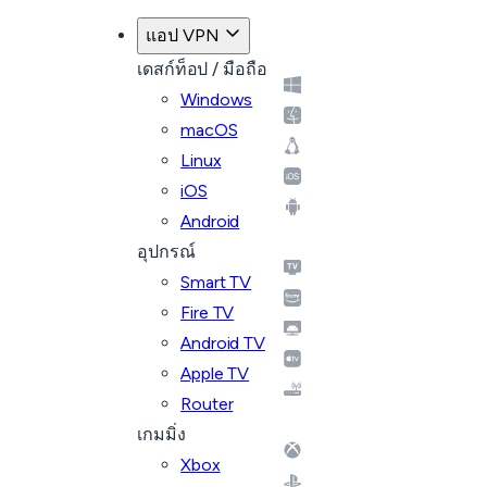
กลับไปที่แผน
แอป VPN
เดสก์ท็อป / มือถือ
Windows
macOS
Linux
iOS
Android
อุปกรณ์
Smart TV
Fire TV
Android TV
Apple TV
Router
เกมมิ่ง
Xbox