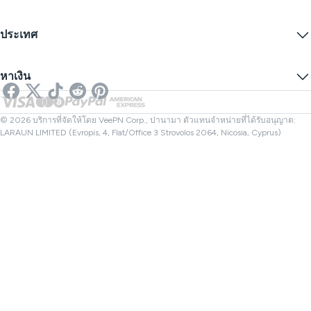
ข้อกำหนดการให้บริการ
เซิร์ฟเวอร์ VPN
ความปลอดภัยออนไลน์
การแจ้งเตือนคำขอข้อมูล
IP ของฉันคืออะไร?
บล็อก
IP ไม่ระบุตัวตน
ประเทศ
การตั้งค่าคุกกี้
ซ่อน IP ของคุณ
VPN สำหรับเล่นเกม
ทดสอบการรั่วไหลของ DNS
ป้องกันการติดตาม
VPN ของสหรัฐ
SMS ออนไลน์
หาเงิน
VPN สำหรับการสตรีม
VPN ของสหราชอาณาจักร
ตรวจสอบลิงก์
Netflix VPN
VPN ของแคนาดา
ตรวจสอบไฟล์
พันธมิตร
VPN ของตุรกี
© 2026 บริการที่จัดให้โดย VeePN Corp., ปานามา ตัวแทนจำหน่ายที่ได้รับอนุญาต:
LARAUN LIMITED (Evropis, 4, Flat/Office 3 Strovolos 2064, Nicosia, Cyprus)