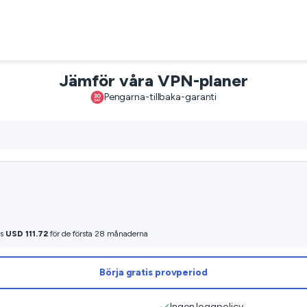
Jämför våra VPN-planer
Pengarna-tillbaka-garanti
as
USD 111.72
för de första 28 månaderna
Börja gratis provperiod
Ingen loggpolicy