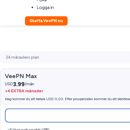
Logga in
Skaffa VeePN nu
VeePN Max
3.99
USD
/mån
+4 EXTRA månader
Idag kommer du att betala USD 0,00. Efter provperioden kommer du att debiter
Säker och snabb VPN