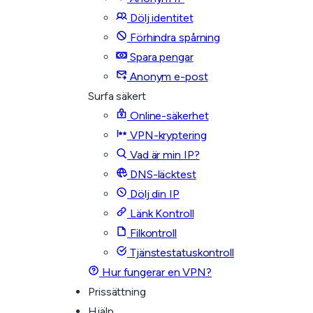
Dölj identitet
Förhindra spårning
Spara pengar
Anonym e-post
Surfa säkert
Online-säkerhet
VPN-kryptering
Vad är min IP?
DNS-läcktest
Dölj din IP
Länk Kontroll
Filkontroll
Tjänstestatuskontroll
Hur fungerar en VPN?
Prissättning
Hjälp