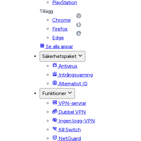
PlayStation
Tillägg
Chrome
Firefox
Edge
Se alla appar
Säkerhetspaket
Antivirus
Intrångsvarning
Alternativt ID
Funktioner
VPN-servrar
Dubbel VPN
Ingen logg-VPN
Kill Switch
NetGuard