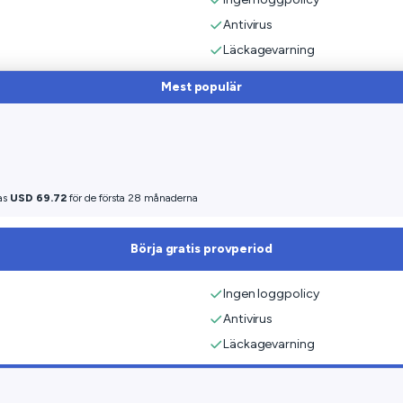
Antivirus
Läckagevarning
Mest populär
as
USD 69.72
för de första 28 månaderna
Börja gratis provperiod
Ingen loggpolicy
Antivirus
Läckagevarning