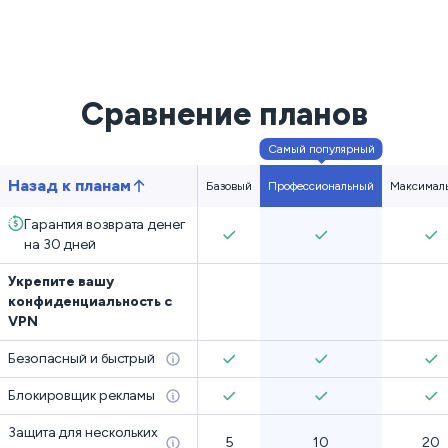
Сравнение планов
Самый популярный
Назад к планам
Базовый
Профессиональный
Максимал
Гарантия возврата денег
на 30 дней
Укрепите вашу
конфиденциальность с
VPN
Безопасный и быстрый
Блокировщик рекламы
Защита для нескольких
5
10
20