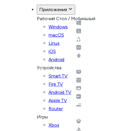
Назад к планам
Приложения
Рабочий Стол / Мобильный
Windows
macOS
Linux
iOS
Android
Устройства
Smart TV
Fire TV
Android TV
Apple TV
Router
Игры
Xbox