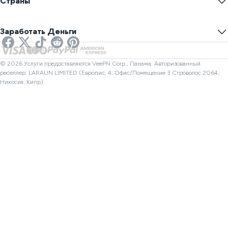
Страны
Настройки файлов cookie
Скрыть Ваш IP
VPN для Игр
Тест Утечки DNS
Предотвратить Отслеживание
США VPN
Онлайн SMS
Заработать Деньги
VPN для стриминга
Великобритания VPN
Проверка ссылок
Netflix VPN
Канада VPN
Проверка файлов
Партнеры
Турция VPN
© 2026 Услуги предоставляются VeePN Corp., Панама. Авторизованный
реселлер: LARAUN LIMITED (Европис, 4, Офис/Помещение 3 Строволос 2064,
Никосия, Кипр)