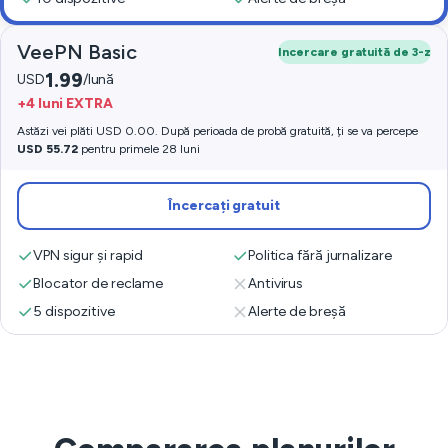
VeePN Basic
Incercare gratuită de 3-z
1.99
USD
/lună
+4 luni EXTRA
Astăzi vei plăti USD 0.00. După perioada de probă gratuită, ți se va percepe
USD 55.72
pentru primele 28 luni
Încercați gratuit
VPN sigur și rapid
Politica fără jurnalizare
Blocator de reclame
Antivirus
5 dispozitive
Alerte de breșă