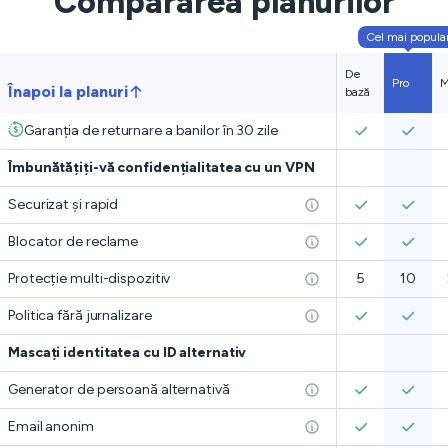
Compararea planurilor
Cel mai popula
De
Pro
M
Înapoi la planuri
bază
Garanția de returnare a banilor în 30 zile
Îmbunătățiți-vă confidențialitatea cu un VPN
Securizat și rapid
Blocator de reclame
Protecție multi-dispozitiv
5
10
Politica fără jurnalizare
Mascați identitatea cu ID alternativ
Generator de persoană alternativă
Email anonim