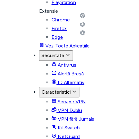
PlayStation
Extensie
Chrome
Firefox
Edge
Vezi Toate Aplicațiile
Securitate
Antivirus
Alertă Breșă
ID Alternativ
Caracteristici
Servere VPN
VPN Dublu
VPN fără Jurnale
Kill Switch
NetGuard