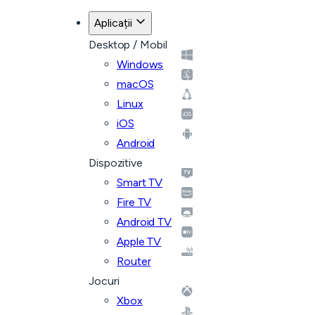
Înapoi la planuri
Aplicații
Desktop / Mobil
Windows
macOS
Linux
iOS
Android
Dispozitive
Smart TV
Fire TV
Android TV
Apple TV
Router
Jocuri
Xbox