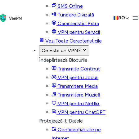
SMS Online
Tunelare Divizată
RO
Caracteristici Extra
VPN pentru Servicii
Vezi Toate Caracteristicile
Ce Este un VPN?
Îndepărtează Blocurile
Transmite Conținut
VPN pentru Jocuri
Transmitere Media
Transmitere Muzică
VPN pentru Netflix
VPN pentru ChatGPT
Protejează-ți Datele
Confidențialitate pe
Internet