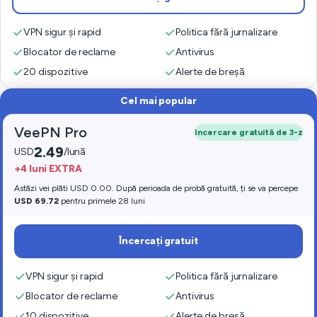
VPN sigur și rapid
Politica fără jurnalizare
Blocator de reclame
Antivirus
20 dispozitive
Alerte de breșă
Cel mai popular
VeePN Pro
Incercare gratuită de 3-z
2.49
USD
/lună
+4 luni EXTRA
Astăzi vei plăti USD 0.00. După perioada de probă gratuită, ți se va percepe
USD 69.72
pentru primele 28 luni
Încercați gratuit
VPN sigur și rapid
Politica fără jurnalizare
Blocator de reclame
Antivirus
10 dispozitive
Alerte de breșă