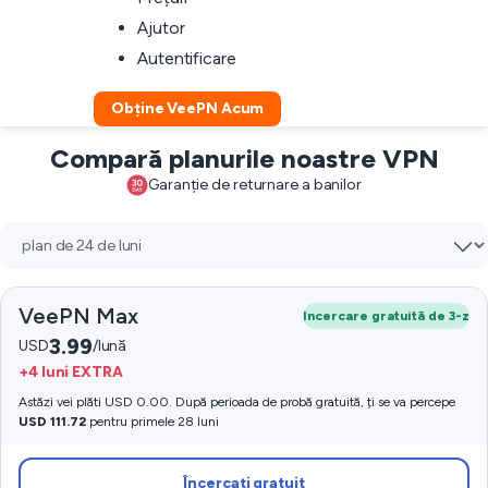
Ajutor
Autentificare
Obține VeePN Acum
Compară planurile noastre VPN
Garanție de returnare a banilor
VeePN Max
Incercare gratuită de 3-z
3.99
USD
/lună
+4 luni EXTRA
Astăzi vei plăti USD 0.00. După perioada de probă gratuită, ți se va percepe
USD 111.72
pentru primele 28 luni
Încercați gratuit