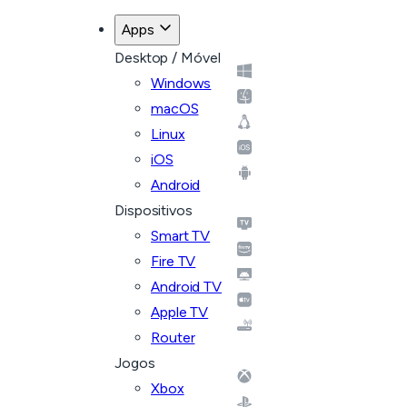
Voltar para os planos
Apps
Desktop / Móvel
Windows
macOS
Linux
iOS
Android
Dispositivos
Smart TV
Fire TV
Android TV
Apple TV
Router
Jogos
Xbox