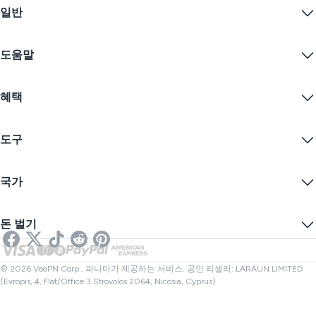
일반
VPN for macOS
Linux VPN
VPN이란?
iOS VPN
도움말
VPN 다운로드
Android VPN
기능
Chrome
지원 센터
가격
혜택
Firefox
문의하기
VPN 무료 체험
Edge
자주 묻는 질문
쿠폰
콘텐츠 스트리밍
무료 VPN
개인정보 보호정책
도구
학생 할인
인터넷 개인정보 보호
서비스 약관
VPN 서버
온라인 보안
보증 카나리아
내 IP는?
블로그
익명 IP
국가
쿠키 기본 설정
IP 숨기기
게임을 위한 VPN
회사 소개
DNS 누출 테스트
추적 방지
미국 VPN
온라인 SMS
돈 벌기
스트리밍을 위한 VPN
영국 VPN
링크 검사기
넷플릭스 VPN
캐나다 VPN
파일 검사기
제휴사
터키 VPN
© 2026 VeePN Corp., 파나마가 제공하는 서비스. 공인 리셀러: LARAUN LIMITED
(Evropis, 4, Flat/Office 3 Strovolos 2064, Nicosia, Cyprus)