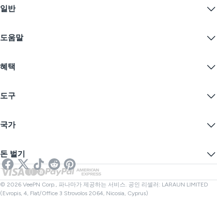
일반
VPN for macOS
Linux VPN
VPN이란?
iOS VPN
도움말
VPN 다운로드
Android VPN
기능
Chrome
지원 센터
가격
혜택
Firefox
문의하기
VPN 무료 체험
Edge
자주 묻는 질문
쿠폰
콘텐츠 스트리밍
무료 VPN
개인정보 보호정책
도구
학생 할인
인터넷 개인정보 보호
서비스 약관
VPN 서버
온라인 보안
보증 카나리아
내 IP는?
블로그
익명 IP
국가
쿠키 기본 설정
IP 숨기기
게임을 위한 VPN
DNS 누출 테스트
추적 방지
미국 VPN
온라인 SMS
돈 벌기
스트리밍을 위한 VPN
영국 VPN
링크 검사기
넷플릭스 VPN
캐나다 VPN
파일 검사기
제휴사
터키 VPN
© 2026 VeePN Corp., 파나마가 제공하는 서비스. 공인 리셀러: LARAUN LIMITED
(Evropis, 4, Flat/Office 3 Strovolos 2064, Nicosia, Cyprus)