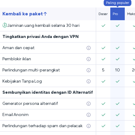
Paling populer
Kembali ke paket
Dasar
Pro
Maks
Jaminan uang kembali selama 30 hari
Tingkatkan privasi Anda dengan VPN
Aman dan cepat
Pemblokir iklan
Perlindungan multi-perangkat
5
10
2
Kebijakan Tanpa Log
Sembunyikan identitas dengan ID Alternatif
Generator persona alternatif
Email Anonim
Perlindungan terhadap spam dan pelacak