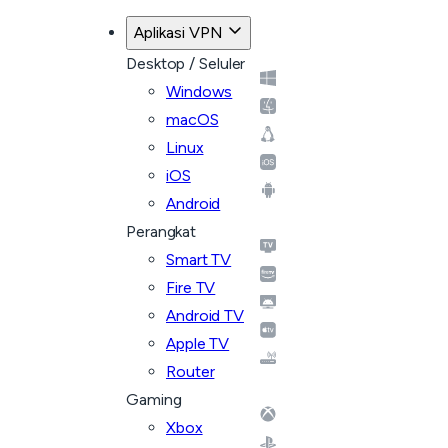
Kembali ke paket
Aplikasi VPN
Desktop / Seluler
Windows
macOS
Linux
iOS
Android
Perangkat
Smart TV
Fire TV
Android TV
Apple TV
Router
Gaming
Xbox