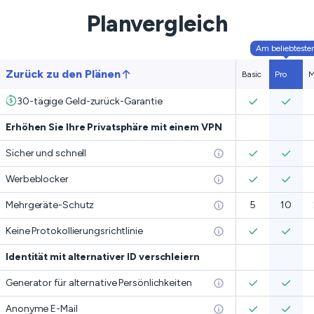
Planvergleich
Am beliebteste
Zurück zu den Plänen
Basic
Pro
M
30-tägige Geld-zurück-Garantie
Erhöhen Sie Ihre Privatsphäre mit einem VPN
Sicher und schnell
Werbeblocker
Mehrgeräte-Schutz
5
10
Keine Protokollierungsrichtlinie
Identität mit alternativer ID verschleiern
Generator für alternative Persönlichkeiten
Anonyme E-Mail