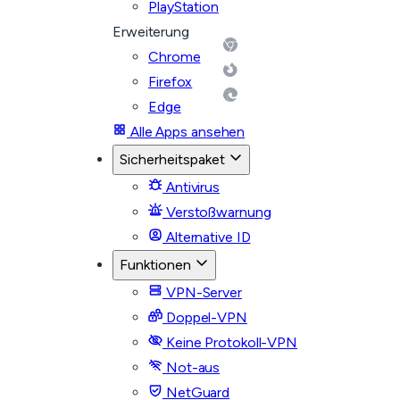
PlayStation
Erweiterung
Chrome
Firefox
Edge
Alle Apps ansehen
Sicherheitspaket
Antivirus
Verstoßwarnung
Alternative ID
Funktionen
VPN-Server
Doppel-VPN
Keine Protokoll-VPN
Not-aus
NetGuard