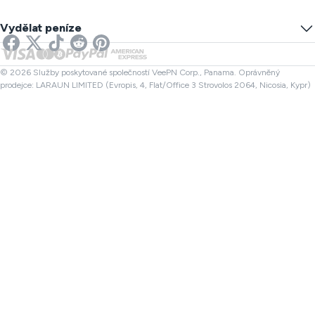
Test úniku DNS
Zabránit sledování
US VPN
Online SMS
Vydělat peníze
VPN pro Streamování
UK VPN
Kontrola odkazu
VPN pro Netflix
Kanada VPN
Kontrola souboru
Partneři
Turecko VPN
© 2026 Služby poskytované společností VeePN Corp., Panama. Oprávněný
prodejce: LARAUN LIMITED (Evropis, 4, Flat/Office 3 Strovolos 2064, Nicosia, Kypr)