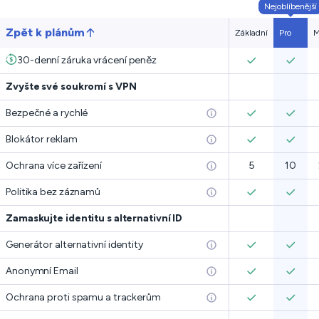
Nejoblíbenější
Zpět k plánům
Základní
Pro
M
30-denní záruka vrácení peněz
Zvyšte své soukromí s VPN
Bezpečné a rychlé
Blokátor reklam
Ochrana více zařízení
5
10
Politika bez záznamů
Zamaskujte identitu s alternativní ID
Generátor alternativní identity
Anonymní Email
Ochrana proti spamu a trackerům