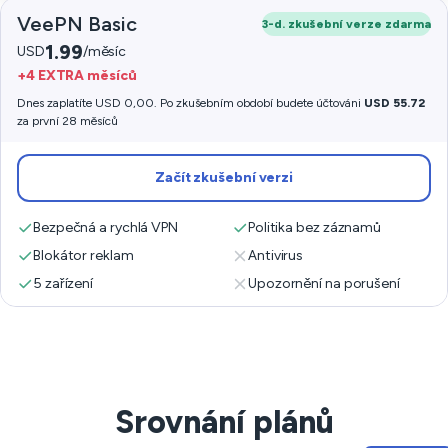
VeePN Basic
3-d. zkušební verze zdarma
1.99
USD
/měsíc
+4 EXTRA měsíců
Dnes zaplatíte USD 0,00. Po zkušebním období budete účtováni
USD 55.72
za první 28 měsíců
Začít zkušební verzi
Bezpečná a rychlá VPN
Politika bez záznamů
Blokátor reklam
Antivirus
5 zařízení
Upozornění na porušení
Srovnání plánů