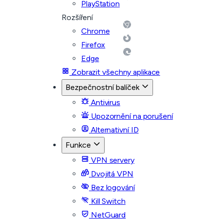
PlayStation
Rozšíření
Chrome
Firefox
Edge
Zobrazit všechny aplikace
Bezpečnostní balíček
Antivirus
Upozornění na porušení
Alternativní ID
Funkce
VPN servery
Dvojitá VPN
Bez logování
Kill Switch
NetGuard