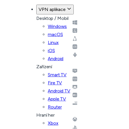
Zpět k plánům
VPN aplikace
Desktop / Mobil
Windows
macOS
Linux
iOS
Android
Zařízení
Smart TV
Fire TV
Android TV
Apple TV
Router
Hraní her
Xbox