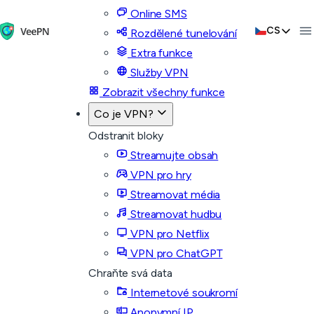
Online SMS
CS
Rozdělené tunelování
Extra funkce
Služby VPN
Zobrazit všechny funkce
Co je VPN?
Odstranit bloky
Streamujte obsah
VPN pro hry
Streamovat média
Streamovat hudbu
VPN pro Netflix
VPN pro ChatGPT
Chraňte svá data
Internetové soukromí
Anonymní IP